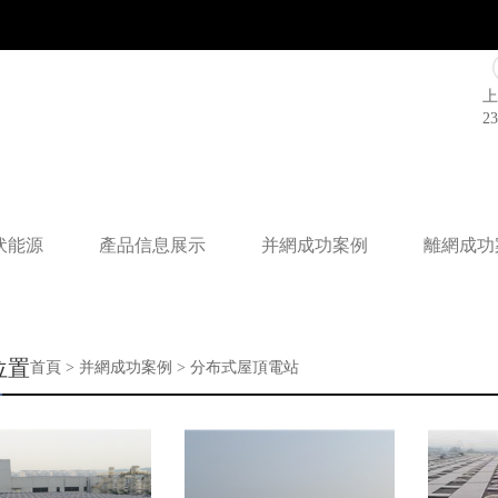
上
2
伏能源
產品信息展示
并網成功案例
離網成功
位置
首頁
>
并網成功案例
>
分布式屋頂電站