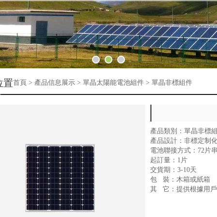
位置
首頁
>
產品信息展示
>
單晶太陽能電池組件
>
單晶非標組件
產品類別：單晶非標
產品設計：非標定制
電池聯接方式：72片
起訂量：1片
交貨期：3-10天
包 裝：木箱或紙箱
其 它：提供根據用