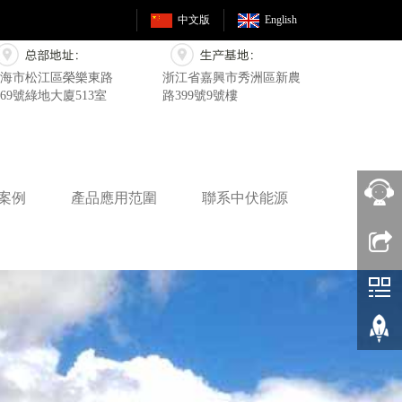
中文版
English
海市松江區
榮樂東路
浙江省嘉興市秀洲區新農
369號綠地大廈513室
路399號9號樓
案例
產品應用范圍
聯系中伏能源