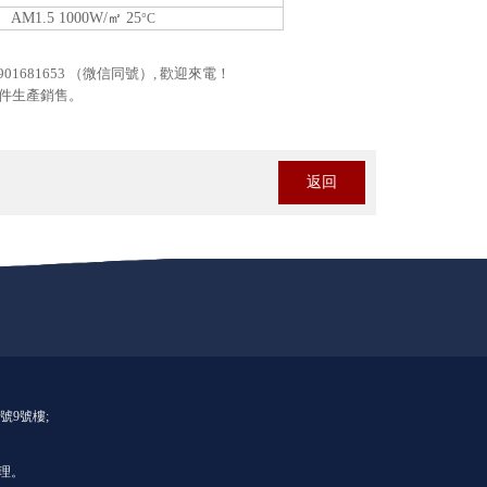
AM1.5 1000W/
㎡
25
°C
1681653 （微信同號）, 歡迎來電！
非標組件生產銷售
。
返回
號9號樓;
理。