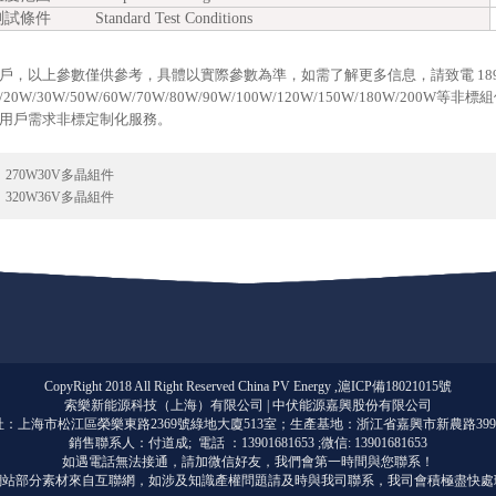
條件 Standard Test Conditions
戶，
以上參數僅供參考，具體以實際參數為準，
如需了解更多信息，請致電 1890
20W/30W/50W/60W/70W/80W/90W/100W/120W/150W/180W/200W等
用戶需求非標定制化服務。
：
270W30V多晶組件
：
320W36V多晶組件
CopyRight 2018 All Right Reserved China PV Energy ,
滬ICP備18021015號
索樂新能源科技（上海）有限公司 |
中伏能源嘉興股份有限公司
址：上海市松江區
榮樂東路2369號綠地大廈513室
；生產基地：浙江省嘉興市新農路399
銷售聯系人：付道成; 電話 ：13901681653 ;微信: 13901681653
如遇電話無法接通，請加微信好友，
我們會第一時間與您聯系！
網站部分素材來自互聯網，如涉及知識產權問題請及時與我司聯系，我司會積極盡快處