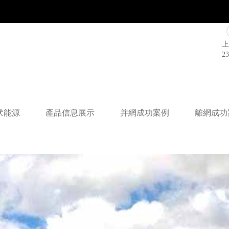
上
2
伏能源
產品信息展示
并網成功案例
離網成功