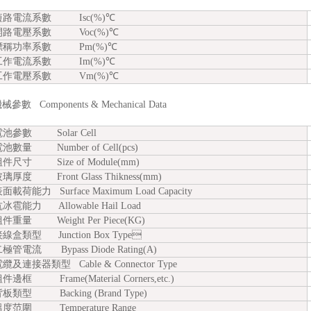
路電流系數 Isc(%)℃
路電壓系數 Voc(%)℃
稱功率系數 Pm(%)℃
作電流系數 Im(%)℃
作電壓系數 Vm(%)℃
數 Components & Mechanical Data
池參數 Solar Cell
數量 Number of Cell(pcs)
尺寸 Size of Module(mm)
璃厚度 Front Glass Thikness(mm)
載荷能力 Surface Maximum Load Capacity
雹能力 Allowable Hail Load
重量 Weight Per Piece(KG)
盒類型 Junction Box Type
極管電流
Bypass Diode Rating(A)
及連接器類型 Cable & Connector Type
邊框 Frame(Material Corners,etc.)
類型 Backing (Brand Type)
范圍 Temperature Range