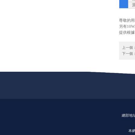
測試
尊敬的用
另有10W/
提供根據
上一個
下一個
總部地
本