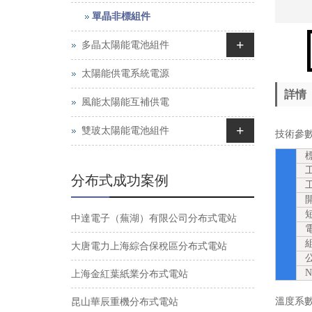
單晶非標組件
+
多晶太陽能電池組件
太陽能供電系統電源
詳情
風能太陽能互補供電
+
雙玻太陽能電池組件
技術參數 E
標
工
分布式成功案例
工
開
短
中達電子（蕪湖）有限公司分布式電站
電
組
大唐電力上海綜合保稅區分布式電站
公差
N
上海金紅葉紙業分布式電站
溫度系數 Te
昆山華辰重機分布式電站