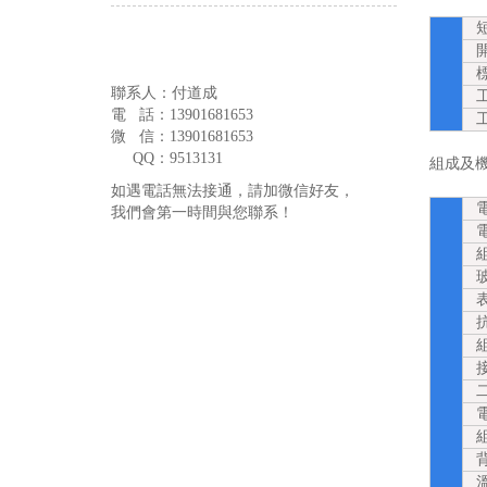
短
開
標
聯系人：付道成
工
電 話：13901681653
工
微 信：13901681653
QQ：9513131
組成及機械參
如遇電話無法接通，請加微信好友，
電
我們會第一時間與您聯系！
電池
組件
玻
表面
抗冰
組件
接線
二
電纜
組件
背板
溫度