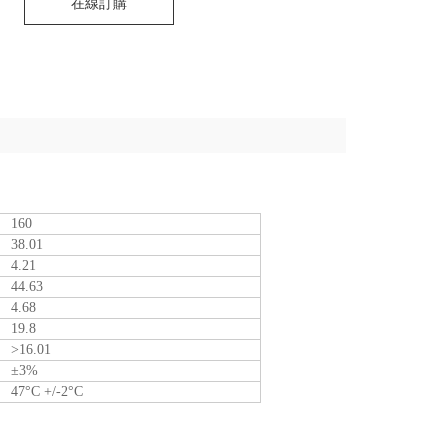
在線訂購
160
38.01
4.21
44.63
4.68
19.8
>16.01
±3%
47°C +/-2°C