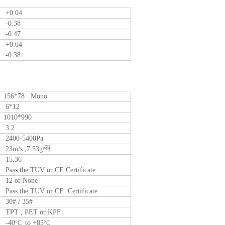
+0.04
-0.38
-0.47
+0.04
-0.38
156*78 Mono
6*12
1010*990
3.2
2400-5400Pa
23m/s ,7.53g
15.36
Pass the TUV or CE Certificate
12 or None
Pass the TUV
or CE
Certificate
30# / 35#
TPT , PET or KPF
-40
to +85
°C
°C