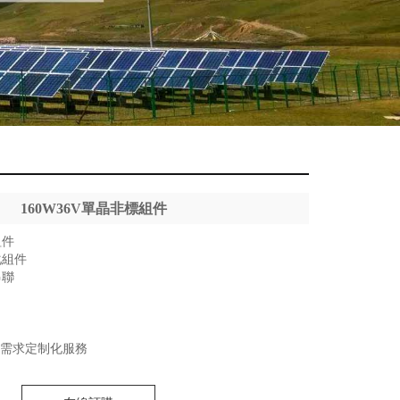
160W36V單晶非標組件
組件
化組件
串聯
戶需求定制化服務